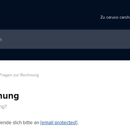
Zu caruso carsh
Fragen zur Rechnung
nung
ng?
ende dich bitte an
[email protected]
.